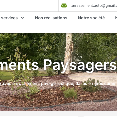
terrassement.aetb@gmail
 services
Nos réalisations
Notre société
ents Paysagers
 avec enrochement, pavage rustique, dalles en grès cérame, 