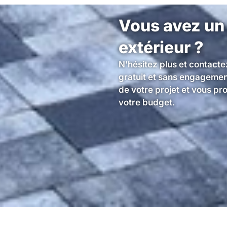
Vous avez un
extérieur ?
N’hésitez plus et contacte
gratuit et sans engagemen
de votre projet et vous pr
votre budget.