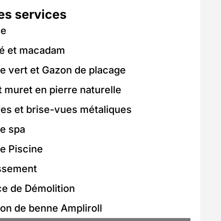
es services
ge
é et macadam
e vert et Gazon de placage
 muret en pierre naturelle
res et brise-vues métaliques
e spa
e Piscine
ssement
ce de Démolition
ion de benne Ampliroll