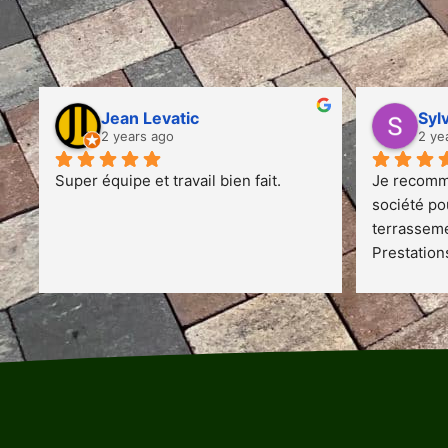
Jean Levatic
Syl
2 years ago
2 ye
Super équipe et travail bien fait.
Je recomm
société po
terrassemen
Prestations
excellents
sympathiqu
rapport à la
vous pouvez
une entrep
les délais 
travail soi
l'equipe  A 