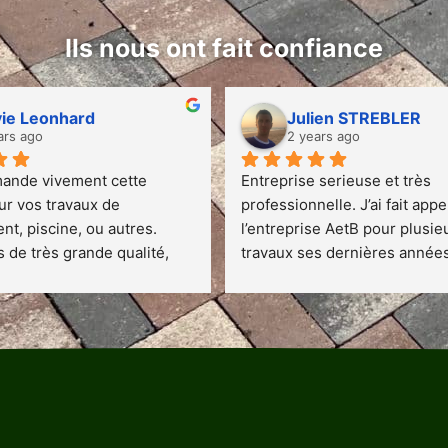
Ils nous ont fait confiance
vie Leonhard
Julien STREBLER
ars ago
2 years ago
ande vivement cette 
Entreprise serieuse et très 
ur vos travaux de 
professionnelle. J’ai fait appel
t, piscine, ou autres. 
l’entreprise AetB pour plusieu
 de très grande qualité, 
travaux ses dernières années,
 conseils, équipes 
réalisation de mon entrée et d
es, tarifs raisonnables par 
cours, la pose d’un mur en él
 qualité de realisation :  
L avec un enrochement et trè
 faire confiance , c'est 
récemment l’aménagement co
rise sérieuse qui respecte 
de notre piscine ( pose de pal
annoncés et réalise un 
pose de dalles qur plots et mi
gné et esthetique !    Au Top 
place d’un gazon synthétique)
et B !
chantier c’est très bien déroul