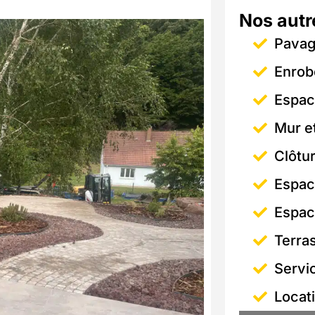
Nos autr
Pava
Enrob
Espac
Mur et
Clôtu
Espac
Espac
Terra
Servi
Locat