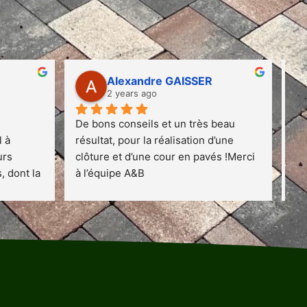
Alexandre GAISSER
2 years ago
De bons conseils et un très beau 
Tr
 à 
résultat, pour la réalisation d’une 
ma
rs 
clôture et d’une cour en pavés !Merci 
ar
 dont la 
à l’équipe A&B
po
e la 
pen
ément en 
ave
s 
es
mplet 
j’
issades, 
AB
se en 
d’e
. Le 
co
é 
con