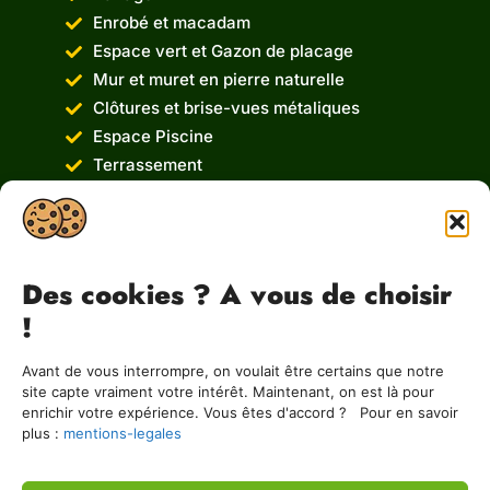
Enrobé et macadam
Espace vert et Gazon de placage
Mur et muret en pierre naturelle
Clôtures et brise-vues métaliques
Espace Piscine
Terrassement
Service de Démolition
Location de benne Ampliroll
Notre société
Des cookies ? A vous de choisir
A&B Terrassement
!
5 B Rue Hattenweg
67250 Preuschdorf
Avant de vous interrompre, on voulait être certains que notre
09 81 83 71 72
site capte vraiment votre intérêt. Maintenant, on est là pour
enrichir votre expérience. Vous êtes d'accord ? Pour en savoir
terrassement.aetb@gmail.com
plus :
mentions-legales