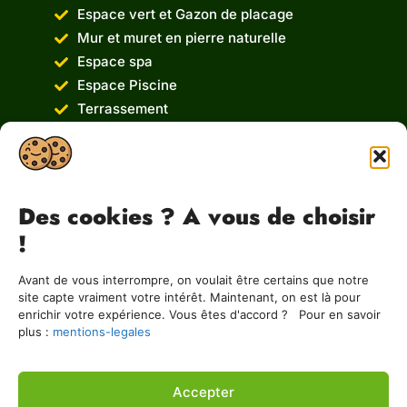
Espace vert et Gazon de placage
Mur et muret en pierre naturelle
Espace spa
Espace Piscine
Terrassement
Service de Démolition
Location de benne Ampliroll
Notre société
Des cookies ? A vous de choisir
A&B Terrassement
!
5 B Rue Hattenweg
67250 Preuschdorf
Avant de vous interrompre, on voulait être certains que notre
09 81 83 71 72
site capte vraiment votre intérêt. Maintenant, on est là pour
enrichir votre expérience. Vous êtes d'accord ? Pour en savoir
terrassement.aetb@gmail.com
plus :
mentions-legales
Accepter
Mentions Légales